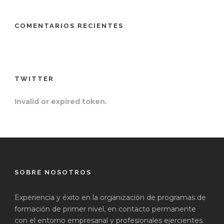
COMENTARIOS RECIENTES
TWITTER
Invalid or expired token.
SOBRE NOSOTROS
Experiencia y éxito en la organización de programas de
formación de primer nivel, en contacto permanente
con el entorno empresarial y profesionales ejercientes.