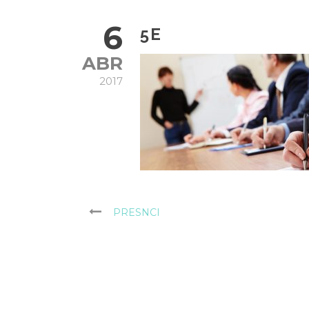
6
5E
ABR
2017
PRESNCI