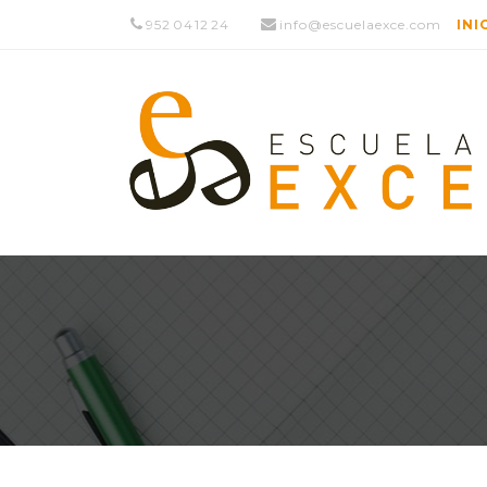
952 04 12 24
info@escuelaexce.com
INI