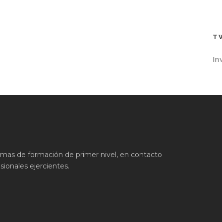
T
In
ramas de formación de primer nivel, en contacto
ionales ejercientes.