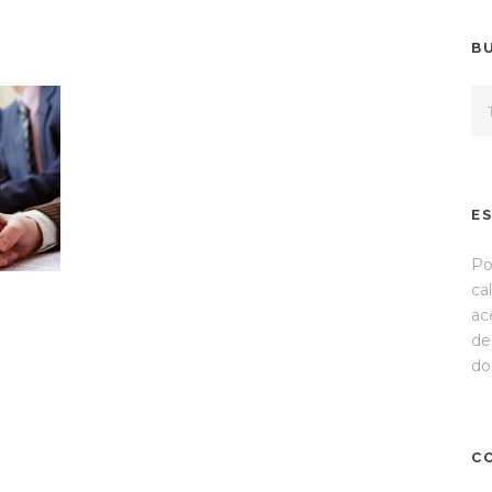
B
E
Po
ca
ac
de
do
C