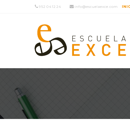
952 04 12 24
info@escuelaexce.com
INI