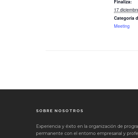
Finaliza:
17 diciembr
Categoría 
Meeting
SOBRE NOSOTROS
Experiencia y éxito en la organización de prog
permanente con el entorno empresarial y profes