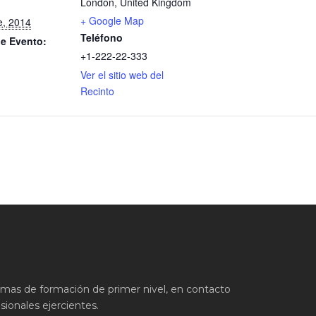
London
,
United Kingdom
+ Google Map
e, 2014
Teléfono
de Evento:
+1-222-22-333
Ver el sitio web del
Recinto
ramas de formación de primer nivel, en contacto
ionales ejercientes.