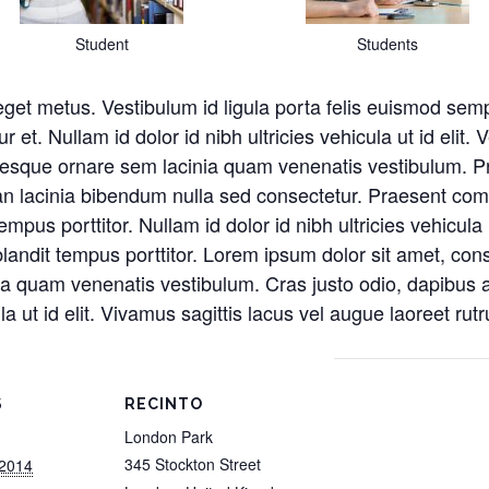
Student
Students
t eget metus. Vestibulum id ligula porta felis euismod 
 et. Nullam id dolor id nibh ultricies vehicula ut id elit. 
tesque ornare sem lacinia quam venenatis vestibulum. 
ean lacinia bibendum nulla sed consectetur. Praesent c
empus porttitor. Nullam id dolor id nibh ultricies vehicula 
landit tempus porttitor. Lorem ipsum dolor sit amet, cons
 quam venenatis vestibulum. Cras justo odio, dapibus ac
ula ut id elit. Vivamus sagittis lacus vel augue laoreet ru
S
RECINTO
London Park
345 Stockton Street
 2014