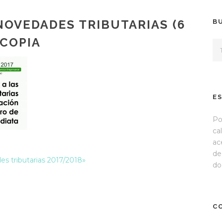
OVEDADES TRIBUTARIAS (6
B
 COPIA
E
Po
ca
ac
de
es tributarias 2017/2018»
do
C