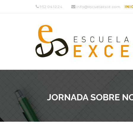
952 04 12 24
info@escuelaexce.com
INI
JORNADA SOBRE NO