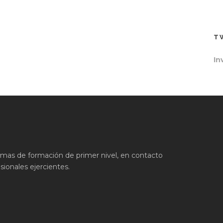
T
In
ramas de formación de primer nivel, en contacto
ionales ejercientes.