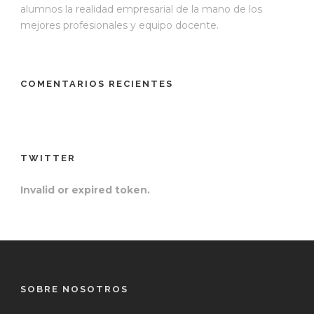
alumnos la realidad empresarial de la mano de los
mejores profesionales y equipo docente.
COMENTARIOS RECIENTES
TWITTER
Invalid or expired token.
SOBRE NOSOTROS