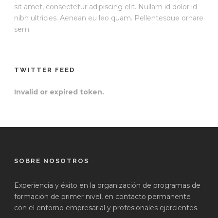
sit amet, consectetur adipiscing elit. Nullam id dolor id
nibh ultricies. Aenean eu leo quam. Pellentesque ornare
sem.
TWITTER FEED
Invalid or expired token.
SOBRE NOSOTROS
Experiencia y éxito en la organización de programas de
formación de primer nivel, en contacto permanente
con el entorno empresarial y profesionales ejercientes.