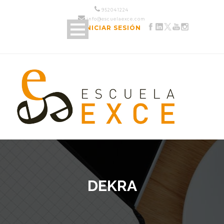
952 04 12 24
info@escuelaexce.com
INICIAR SESIÓN
DEKRA