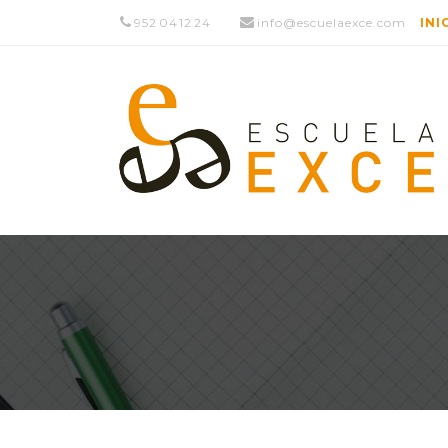
952 04 12 24
info@escuelaexce.com
INI