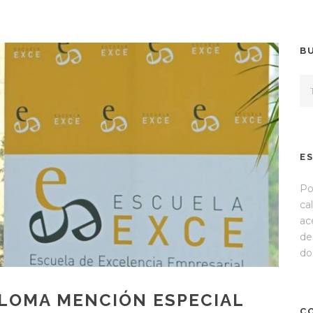
B
E
Po
ca
ac
de
do
PLOMA MENCIÓN ESPECIAL
C