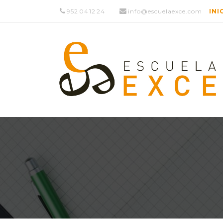
952 04 12 24
info@escuelaexce.com
INI