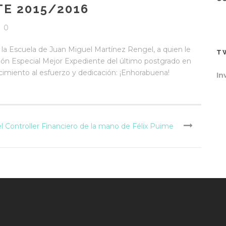
E 2015/2016
0
a la Escuela de Juan Miguel Martínez Rengel, a quien le
T
ón Especial Mejor Expediente del último postgrado en
cimiento al esfuerzo y dedicación: ¡Enhorabuena!
In
el Controller Financiero de la mano de Félix Puime