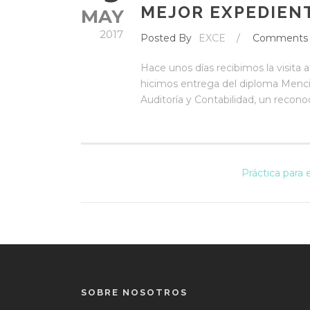
MEJOR EXPEDIENT
MAY
2017
Posted By
EXCE
/
Comments
Hace unos días recibimos la visita 
hicimos entrega del diploma Menci
Auditoría y Contabilidad, un recono
Práctica para 
SOBRE NOSOTROS