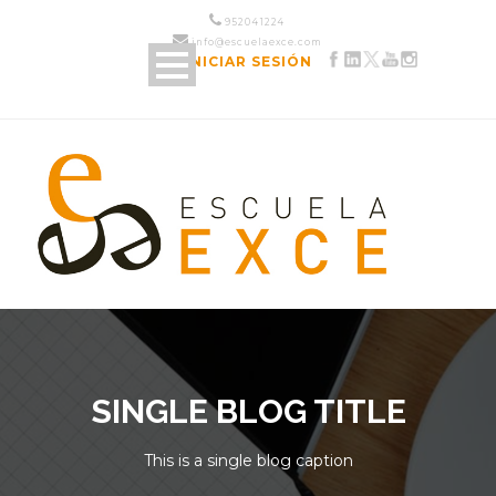
952 04 12 24
info@escuelaexce.com
INICIAR SESIÓN
SINGLE BLOG TITLE
This is a single blog caption