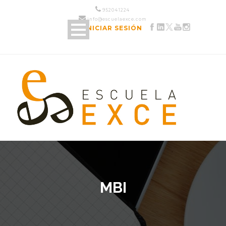
952 04 12 24
info@escuelaexce.com
INICIAR SESIÓN
MBI