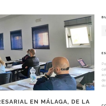
B
E
Po
ca
ac
de
do
ESARIAL EN MÁLAGA, DE LA
C