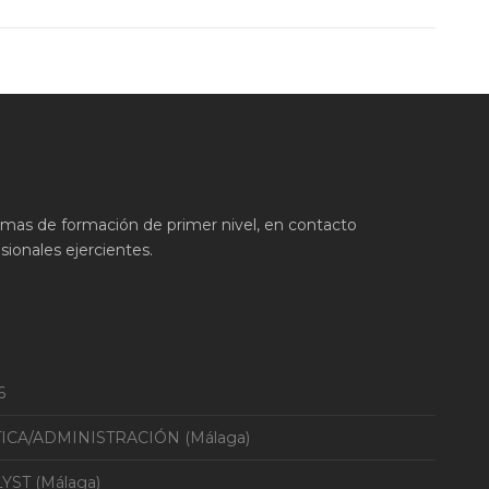
ramas de formación de primer nivel, en contacto
ionales ejercientes.
6
TICA/ADMINISTRACIÓN (Málaga)
YST (Málaga)