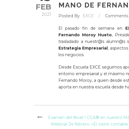
MANO DE FERNA
FEB
2021
Posted By
EXCE
/
Comments
El pasado fin de semana en
E
Fernando Moroy Hueto
, Presi
trasladado a nuestr@s alumn@s s
Estrategia Empresarial
, aspectos
los negocios.
Desde
Escuela EXCE
seguimos apos
entorno empresarial y el máximo ni
Fernando Moroy, a quien desde es
aporta en nuestra escuela desde h
Examen del Nivel I CCA® en nuestro Má
Webinar 24 febrero: «El cierre contabl