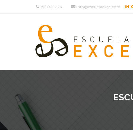
952 04 12 24
info@escuelaexce.com
INI
ESC