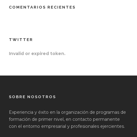
COMENTARIOS RECIENTES
TWITTER
Invalid or expired token.
SOBRE NOSOTROS
Experiencia y éxito en la organización de programas de
formación de primer nivel, en contacto permanente
con el entorno empresarial y profesionales ejercientes.