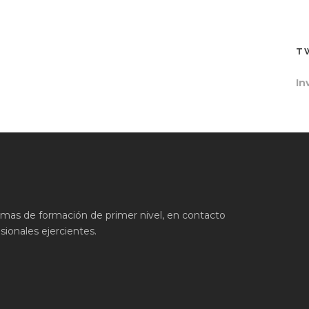
T
In
ramas de formación de primer nivel, en contacto
ionales ejercientes.