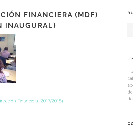
CIÓN FINANCIERA (MDF)
B
ÓN INAUGURAL)
E
Po
ca
ac
de
do
rección Financiera (2017/2018)
C