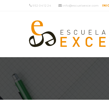
952 04 12 24
info@escuelaexce.com
INI