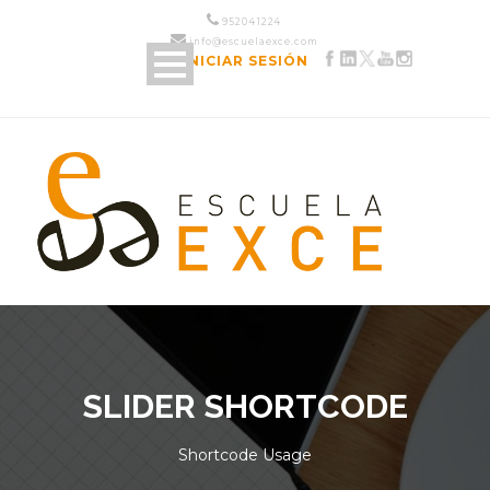
952 04 12 24
info@escuelaexce.com
INICIAR SESIÓN
SLIDER SHORTCODE
Shortcode Usage