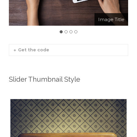
Image Title
Image Title
Image Title
Image Title
Get the code
Slider Thumbnail Style