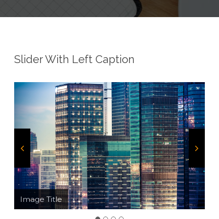
Slider With Left Caption
Image Title
Image Title
Image Title
Image Title