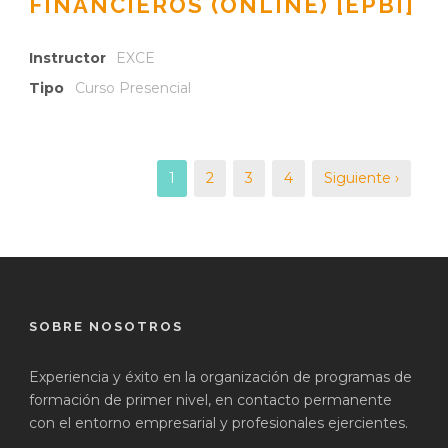
FINANCIEROS (ONLINE) [EPBI]
Instructor
EXCE
Tipo
Curso Presencial
1
2
3
4
Siguiente ›
SOBRE NOSOTROS
Experiencia y éxito en la organización de programas de
formación de primer nivel, en contacto permanente
con el entorno empresarial y profesionales ejercientes.