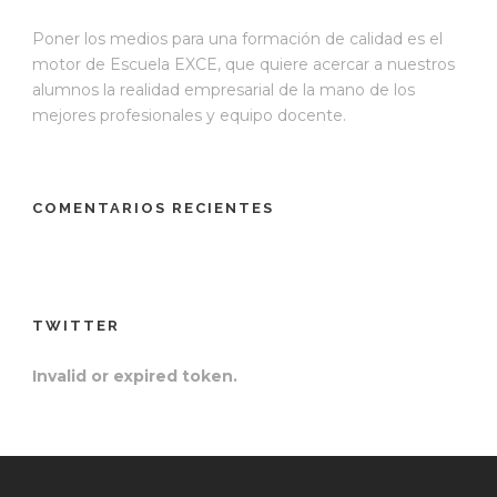
Poner los medios para una formación de calidad es el
motor de Escuela EXCE, que quiere acercar a nuestros
alumnos la realidad empresarial de la mano de los
mejores profesionales y equipo docente.
COMENTARIOS RECIENTES
TWITTER
Invalid or expired token.