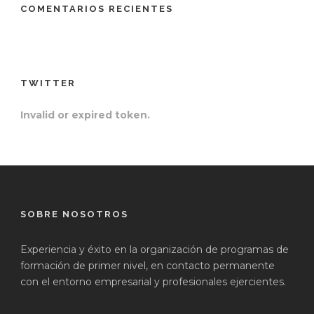
COMENTARIOS RECIENTES
TWITTER
Invalid or expired token.
SOBRE NOSOTROS
Experiencia y éxito en la organización de programas de
formación de primer nivel, en contacto permanente
con el entorno empresarial y profesionales ejercientes.