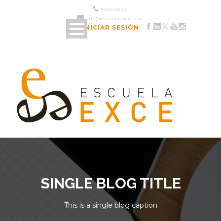
952 04 12 24
info@escuelaexce.com
INICIAR SESIÓN
SINGLE BLOG TITLE
This is a single blog caption