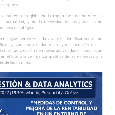
el negocio.
o una reflexión global de la importancia del dato en las
la actualidad, y de la necesidad de los procesos de
 proceso estratégico.
 tecnologías permiten cada vez más identificar puntos de
fluida y con posibilidades de mayor concreción de las
 así como de creación de nuevas actividades o modelos de
n el futuro la ventaja competitiva de las empresas, y la
des de las mismas.