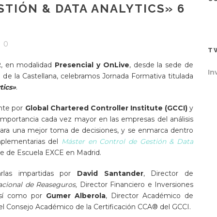
TIÓN & DATA ANALYTICS» 6
0
T
2
, en modalidad
Presencial y OnLive
, desde la sede de
In
e la Castellana, celebramos Jornada Formativa titulada
tics»
.
nte por
Global Chartered Controller Institute (GCCI)
y
a importancia cada vez mayor en las empresas del análisis
 para una mejor toma de decisiones, y se enmarca dentro
mplementarias del
Máster en Control de Gestión & Data
de de Escuela EXCE en Madrid.
rlas impartidas por
David Santander
, Director de
acional de Reaseguros,
Director Financiero e Inversiones
 así como por
Gumer Alberola
, Director Académico de
l Consejo Académico de la Certificación CCA® del GCCI.