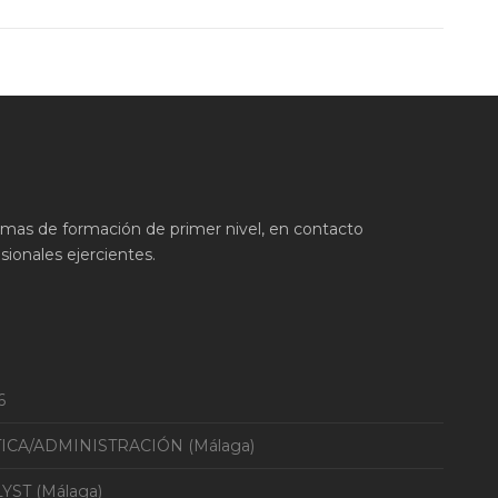
ramas de formación de primer nivel, en contacto
ionales ejercientes.
6
TICA/ADMINISTRACIÓN (Málaga)
YST (Málaga)