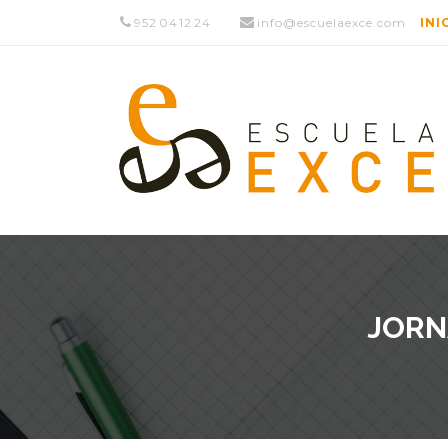
952 04 12 24
info@escuelaexce.com
INI
JORN