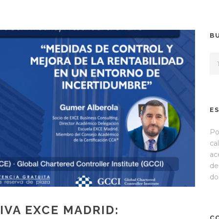
B
E
Po
ca
ac
de
do
VA EXCE MADRID:
C