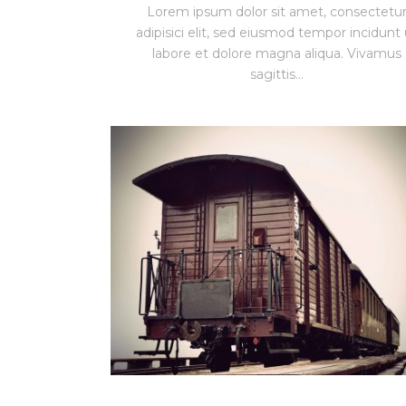
Lorem ipsum dolor sit amet, consectetu
adipisici elit, sed eiusmod tempor incidunt 
labore et dolore magna aliqua. Vivamus
sagittis...