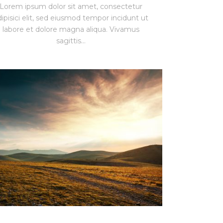
Lorem ipsum dolor sit amet, consectetur
dipisici elit, sed eiusmod tempor incidunt ut
labore et dolore magna aliqua. Vivamus
sagittis...