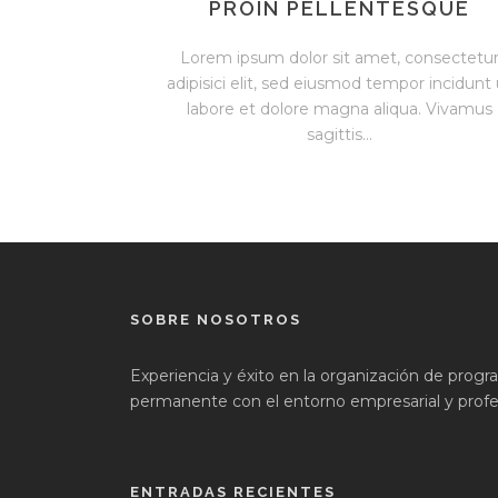
PROIN PELLENTESQUE
Lorem ipsum dolor sit amet, consectetu
adipisici elit, sed eiusmod tempor incidunt 
labore et dolore magna aliqua. Vivamus
sagittis...
SOBRE NOSOTROS
Experiencia y éxito en la organización de prog
permanente con el entorno empresarial y profes
ENTRADAS RECIENTES