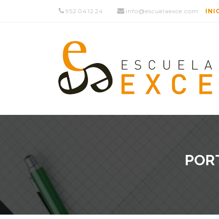
952 04 12 24
info@escuelaexce.com
INI
PORT