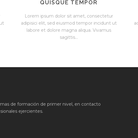
QUISQUE TEMPOR
r
Lorem ipsum dolor sit amet, consectetur
ut
adipisici elit, sed eiusmod tempor incidunt ut
a
labore et dolore magna aliqua. Vivamus
sagittis...
ramas de formación de primer nivel, en contacto
ionales ejercientes.