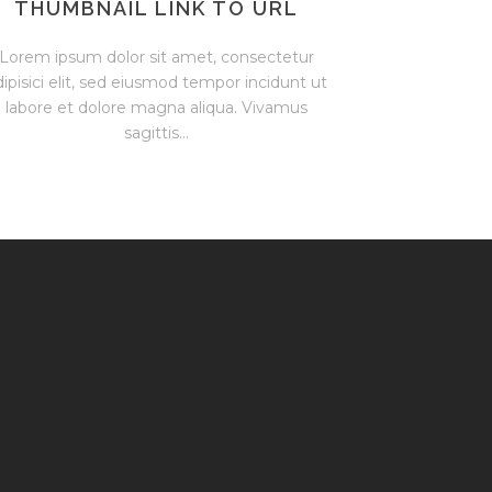
THUMBNAIL LINK TO URL
Lorem ipsum dolor sit amet, consectetur
dipisici elit, sed eiusmod tempor incidunt ut
labore et dolore magna aliqua. Vivamus
sagittis...