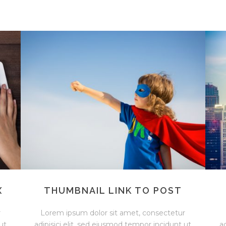
X
THUMBNAIL LINK TO POST
r
Lorem ipsum dolor sit amet, consectetur
ut
adipisici elit, sed eiusmod tempor incidunt ut
a