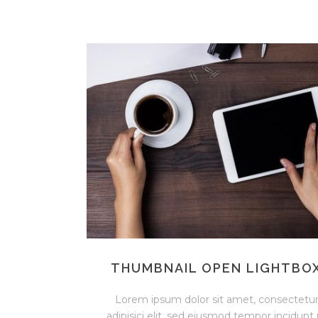
THUMBNAIL OPEN LIGHTBO
Lorem ipsum dolor sit amet, consectetu
adipisici elit, sed eiusmod tempor incidunt 