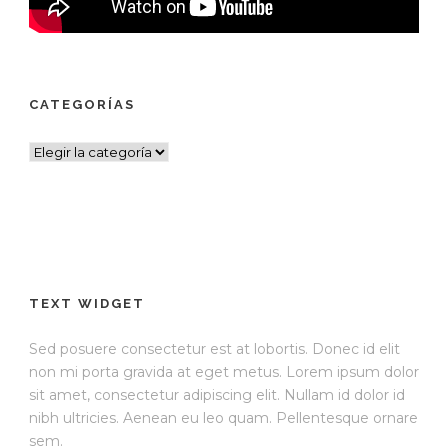
CATEGORÍAS
Categorías
TEXT WIDGET
Sed posuere consectetur est at lobortis. Donec id elit
non mi porta gravida at eget metus. Lorem ipsum dolor
sit amet, consectetur adipiscing elit. Nullam id dolor id
nibh ultricies. Aenean eu leo quam. Pellentesque ornare
sem.