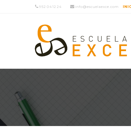
952 04 12 24
info@escuelaexce.com
INI