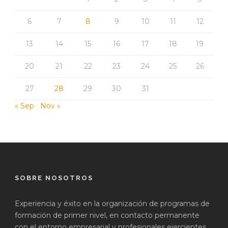
6
7
8
9
10
11
12
13
14
15
16
17
18
19
20
21
22
23
24
25
26
27
28
29
30
31
« Sep
Nov »
SOBRE NOSOTROS
Experiencia y éxito en la organización de programas de
formación de primer nivel, en contacto permanente
con el entorno empresarial y profesionales ejercientes.