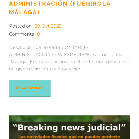
ADMINISTRACIÓN (FUEGIROLA-
MÁLAGA)
Posted on
28 Oct 2025
Comments
0
Descripción de la oferta CONTABLE-
ADMINISTRACIÓN CON EXPERIENCIA · Fuengirola
(Málaga): Empresa nacional en el sector energético con
un gran crecimiento y proyección,...
READ MORE