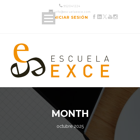
952 04 12 24
info@escuelaexce.com
INICIAR SESIÓN
MONTH
octubre 2025