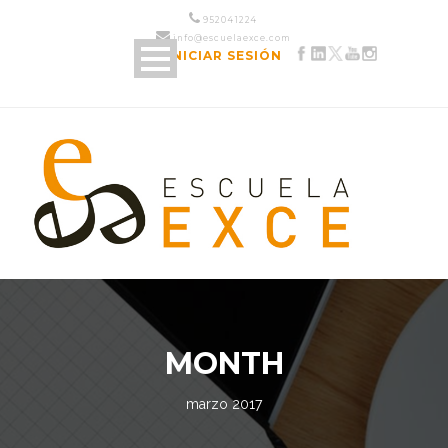
952 04 12 24
info@escuelaexce.com
INICIAR SESIÓN
MONTH
marzo 2017