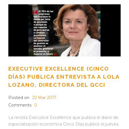
EXECUTIVE EXCELLENCE (CINCO
DÍAS) PUBLICA ENTREVISTA A LOLA
LOZANO, DIRECTORA DEL GCCI
Posted on
22 Mar 2017
Comments
0
La revista Executive Excellence que publica el diario de
especialización económica Cinco Días publicó el jueves