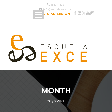
952 04 12 24
info@escuelaexce.com
INICIAR SESIÓN
MONTH
mayo 2020