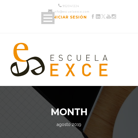
952 04 12 24
info@escuelaexce.com
INICIAR SESIÓN
MONTH
agosto 2019