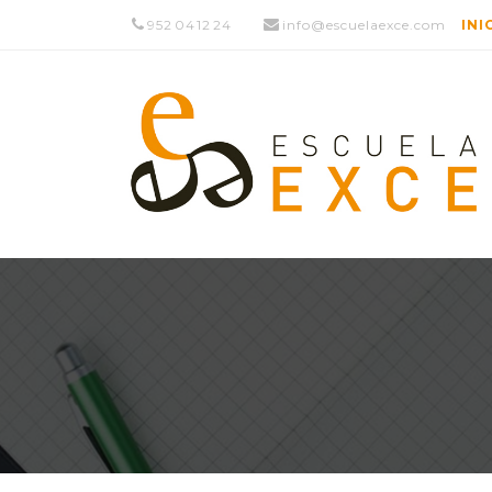
952 04 12 24
info@escuelaexce.com
INI