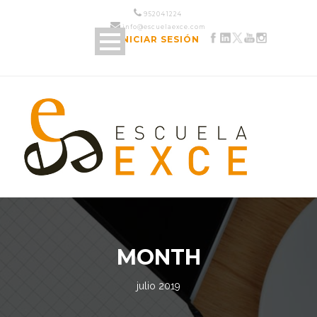
952 04 12 24
info@escuelaexce.com
INICIAR SESIÓN
MONTH
julio 2019