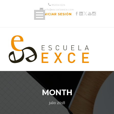
952 04 12 24
info@escuelaexce.com
INICIAR SESIÓN
MONTH
julio 2018