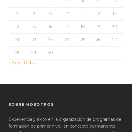
1
2
3
4
5
6
7
8
9
10
11
12
13
14
15
16
17
18
19
20
21
22
23
24
25
26
27
28
29
30
« Ago
Oct »
SOBRE NOSOTROS
Experiencia y éxito en la organización de programas de
formación de primer nivel, en contacto permanente