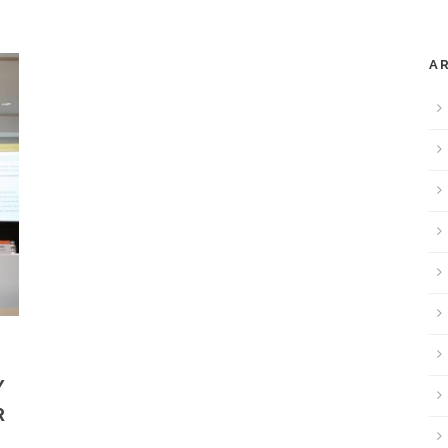
A
Y
R