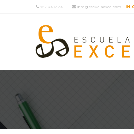
952 04 12 24
info@escuelaexce.com
INI