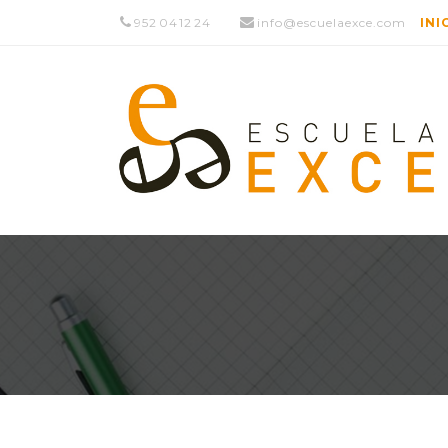
952 04 12 24
info@escuelaexce.com
INI