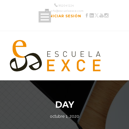
952 04 12 24
info@escuelaexce.com
INICIAR SESIÓN
DAY
octubre 1, 2020