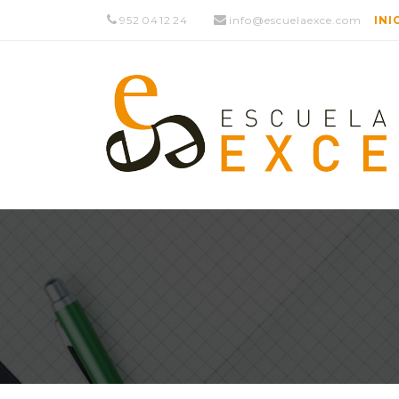
952 04 12 24
info@escuelaexce.com
INI