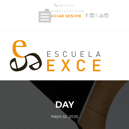
952 04 12 24
info@escuelaexce.com
INICIAR SESIÓN
DAY
mayo 12, 2025