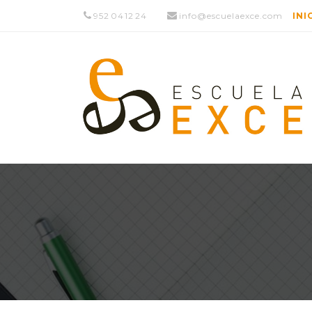
952 04 12 24
info@escuelaexce.com
INI