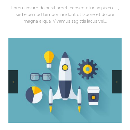
Lorem ipsum dolor sit amet, consectetur adipisici elit,
sed eiusmod tempor incidunt ut labore et dolore
magna aliqua. Vivamus sagittis lacus vel...