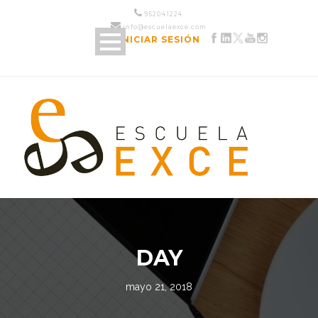
952 04 12 24
info@escuelaexce.com
INICIAR SESIÓN
DAY
mayo 21, 2018