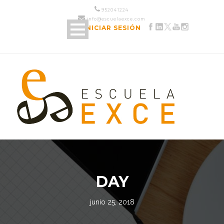
952 04 12 24
info@escuelaexce.com
INICIAR SESIÓN
DAY
junio 25, 2018