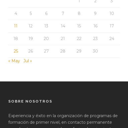
1
2
3
4
5
6
7
8
9
10
11
12
13
14
15
16
17
18
19
20
21
22
23
24
25
26
27
28
29
30
« May
Jul »
SOBRE NOSOTROS
Experiencia y éxito en la organización de programas de
formación de primer nivel, en contacto permanente