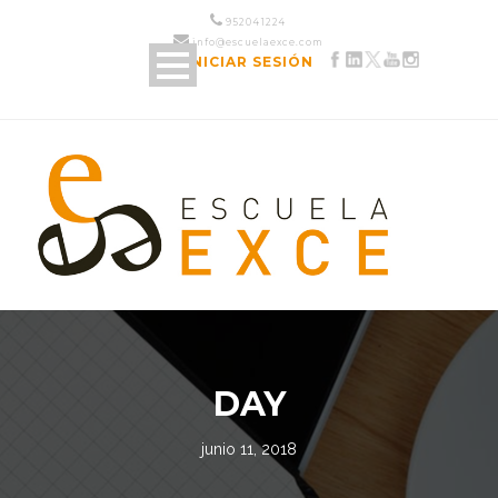
952 04 12 24
info@escuelaexce.com
INICIAR SESIÓN
DAY
junio 11, 2018